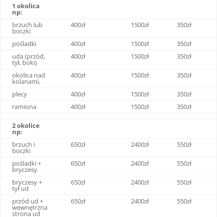
1 okolica
np:
brzuch lub
400zł
1500zł
350zł
boczki
pośladki
400zł
1500zł
350zł
uda (przód,
400zł
1500zł
350zł
tył, boki)
okolica nad
400zł
1500zł
350zł
kolanami,
plecy
400zł
1500zł
350zł
ramiona
400zł
1500zł
350zł
2 okolice
np:
brzuch i
650zł
2400zł
550zł
boczki
pośladki +
650zł
2400zł
550zł
bryczesy
bryczesy +
650zł
2400zł
550zł
tył ud
przód ud +
650zł
2400zł
550zł
wewnętrzna
strona ud