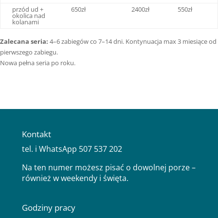
przód ud +
650zł
2400zł
550zł
okolica nad
kolanami
Zalecana seria:
4–6 zabiegów co 7–14 dni. Kontynuacja max 3 miesiące od
pierwszego zabiegu.
Nowa pełna seria po roku.
Kontakt
tel. i WhatsApp 507 537 202
Na ten numer możesz pisać o dowolnej porze –
również w weekendy i święta.
Godziny pracy