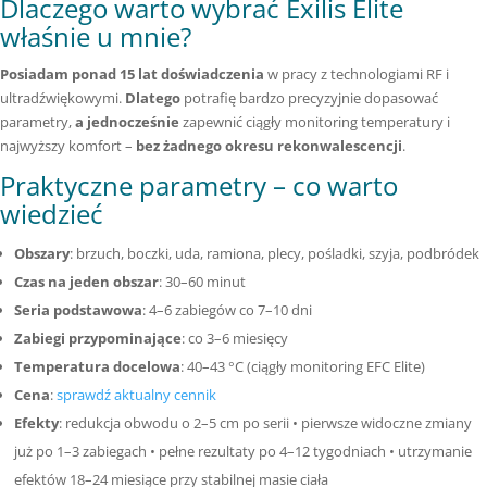
Dlaczego warto wybrać Exilis Elite
właśnie u mnie?
Posiadam ponad 15 lat doświadczenia
w pracy z technologiami RF i
ultradźwiękowymi.
Dlatego
potrafię bardzo precyzyjnie dopasować
parametry,
a jednocześnie
zapewnić ciągły monitoring temperatury i
najwyższy komfort –
bez żadnego okresu rekonwalescencji
.
Praktyczne parametry – co warto
wiedzieć
Obszary
: brzuch, boczki, uda, ramiona, plecy, pośladki, szyja, podbródek
Czas na jeden obszar
: 30–60 minut
Seria podstawowa
: 4–6 zabiegów co 7–10 dni
Zabiegi przypominające
: co 3–6 miesięcy
Temperatura docelowa
: 40–43 °C (ciągły monitoring EFC Elite)
Cena
:
sprawdź aktualny cennik
Efekty
: redukcja obwodu o 2–5 cm po serii • pierwsze widoczne zmiany
już po 1–3 zabiegach • pełne rezultaty po 4–12 tygodniach • utrzymanie
efektów 18–24 miesiące przy stabilnej masie ciała