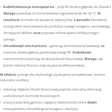
Radiofrekwencja monopolarna
– prąd RF dociera głęboko do tkanek
i
dlatego
powoduje ich kontrolowane nagrzewanie do 40–43 °C.
W
rezultacie
dochodzi do apoptozy adipocytów,
a ponadto
fibroblasty
zostają silnie stymulowane do produkcji nowego kolagenu, remodelingu
istniejących włókien
oraz
poprawy mikrokrążenia limfatycznego i
żylnego.
Ultradźwięki mechaniczne
– generują kontrolowaną kawitację,
co
znacznie ułatwia głębszą penetrację energii RF.
Dodatkowo
mechanicznie rozluźniają strukturę tkanki tłuszczowej,
dlatego
cały
proces redukcji tłuszczu staje się jeszcze efektywniejszy.
W efekcie
synergii obu technologii uzyskujemy kompleksowe i bardzo
naturalne rezultaty:
redukcję objętości tkanki tłuszczowej poprzez naturalną eliminację
uszkodzonych komórek tłuszczowych,
znaczną poprawę gęstości, napięcia i elastyczności skóry
dzięki
intensywnemu remodelingowi kolagenu i elastyny,