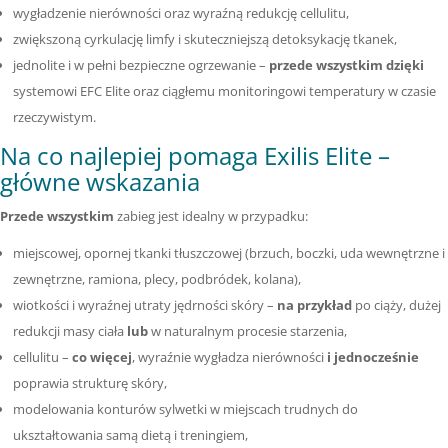
wygładzenie nierówności oraz wyraźną redukcję cellulitu,
zwiększoną cyrkulację limfy i skuteczniejszą detoksykację tkanek,
jednolite i w pełni bezpieczne ogrzewanie –
przede wszystkim dzięki
systemowi EFC Elite oraz ciągłemu monitoringowi temperatury w czasie
rzeczywistym.
Na co najlepiej pomaga Exilis Elite –
główne wskazania
Przede wszystkim
zabieg jest idealny w przypadku:
miejscowej, opornej tkanki tłuszczowej (brzuch, boczki, uda wewnętrzne i
zewnętrzne, ramiona, plecy, podbródek, kolana),
wiotkości i wyraźnej utraty jędrności skóry –
na przykład
po ciąży, dużej
redukcji masy ciała
lub
w naturalnym procesie starzenia,
cellulitu –
co więcej
, wyraźnie wygładza nierówności
i jednocześnie
poprawia strukturę skóry,
modelowania konturów sylwetki w miejscach trudnych do
ukształtowania samą dietą i treningiem,