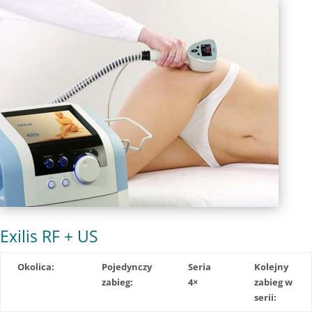
Exilis RF + US
Okolica:
Pojedynczy
Seria
Kolejny
zabieg:
4×
zabieg w
serii: